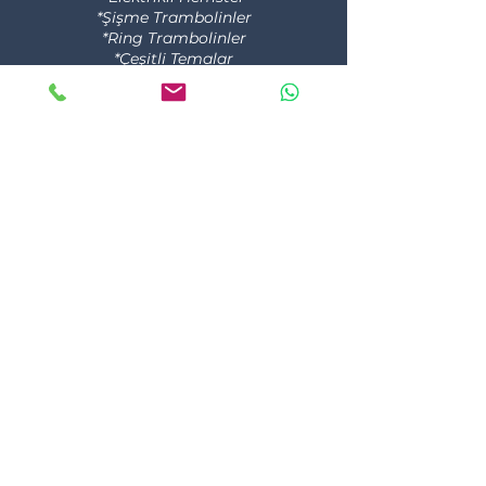
*Şişme Trambolinler
*Ring Trambolinler
*Çeşitli Temalar
*Renkli Giydirmeler
Not : Bu görseller fikir amaçlıdır ve telif
hakları "Anka Eğlence Sistemleri"ne
aittir.
Detaylı Bilgi ve Projelendirme için
bizimle iletişime geçebilirsiniz.
İletişim
ANKA EĞLENCE
SİSTEMLERİ
Şart ve Koşullar
Gizlilik Şartları
İade Politikası