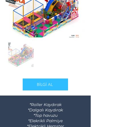
BİLGİ AL
*Roller Kaydırak
*Dalgalı Kaydırak
*Top havuzu
*Elekrikli Palmiye
*Elektrikli Hemster