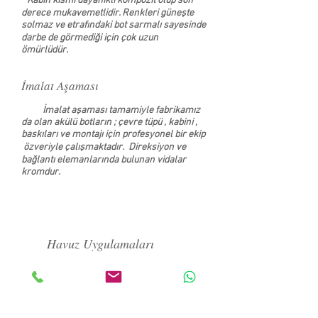
* Kabin kısmı dayanıklı kompozit olup son
derece mukavemetlidir. Renkleri güneşte
solmaz ve etrafındaki bot sarmalı sayesinde
darbe de görmediği için çok uzun
ömürlüdür.
İmalat Aşaması
İmalat aşaması tamamiyle fabrikamız
da olan akülü botların ; çevre tüpü , kabini ,
baskıları ve montajı için profesyonel bir ekip
özveriyle çalışmaktadır. Direksiyon ve
bağlantı elemanlarında bulunan vidalar
kromdur.
Havuz Uygulamaları